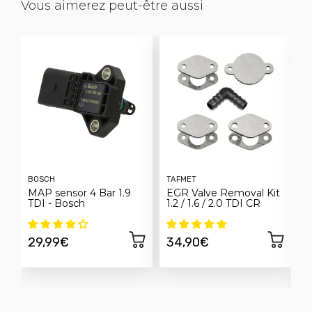
Vous aimerez peut-être aussi
BOSCH
TAFMET
F
MAP sensor 4 Bar 1.9
EGR Valve Removal Kit
C
TDI - Bosch
1.2 / 1.6 / 2.0 TDI CR
E
h
S
29,99€
34,90€