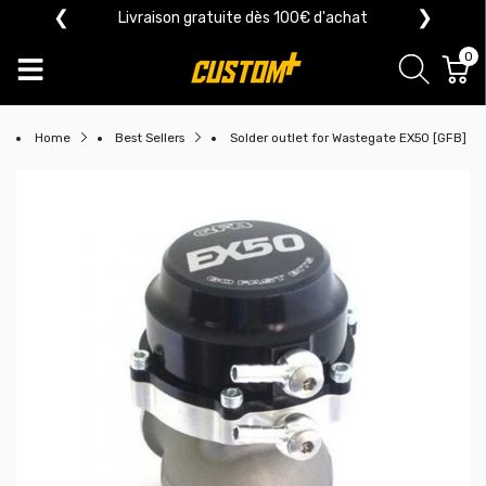
❮
❯
Livraison gratuite dès 100€ d'achat
0
Home
Best Sellers
Solder outlet for Wastegate EX50 [GFB]