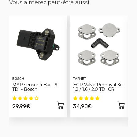
Vous aimerez peut-être aussi
BOSCH
TAFMET
F
MAP sensor 4 Bar 1.9
EGR Valve Removal Kit
C
TDI - Bosch
1.2 / 1.6 / 2.0 TDI CR
E
h
S
29,99€
34,90€