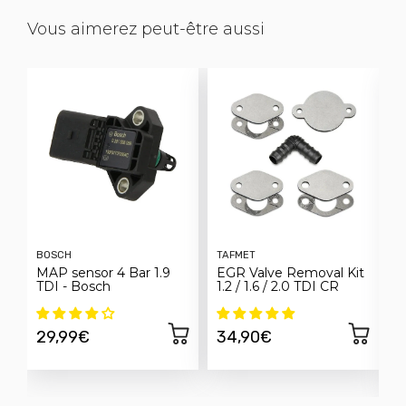
Vous aimerez peut-être aussi
BOSCH
TAFMET
F
MAP sensor 4 Bar 1.9
EGR Valve Removal Kit
C
TDI - Bosch
1.2 / 1.6 / 2.0 TDI CR
E
h
S
29,99€
34,90€