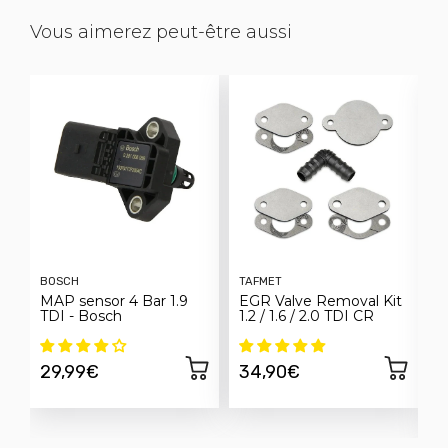
Vous aimerez peut-être aussi
BOSCH
TAFMET
F
MAP sensor 4 Bar 1.9
EGR Valve Removal Kit
C
TDI - Bosch
1.2 / 1.6 / 2.0 TDI CR
E
h
S
29,99€
34,90€