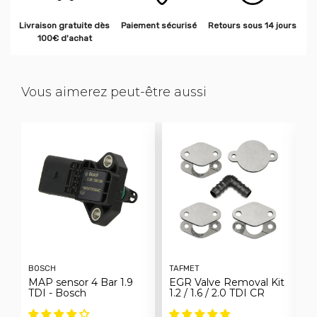
Livraison gratuite dès
Paiement sécurisé
Retours sous 14 jours
100€ d'achat
Vous aimerez peut-être aussi
BOSCH
TAFMET
F
MAP sensor 4 Bar 1.9
EGR Valve Removal Kit
C
TDI - Bosch
1.2 / 1.6 / 2.0 TDI CR
E
h
S