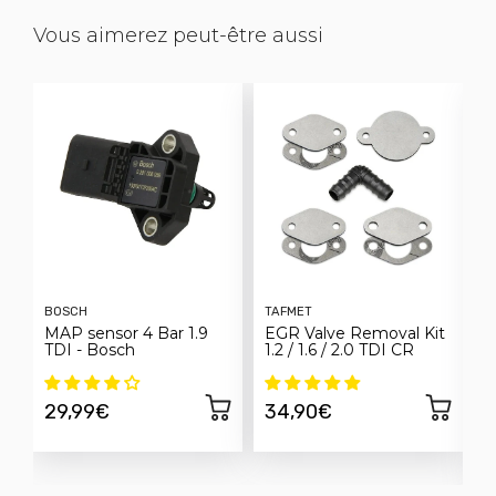
Vous aimerez peut-être aussi
BOSCH
TAFMET
F
MAP sensor 4 Bar 1.9
EGR Valve Removal Kit
C
TDI - Bosch
1.2 / 1.6 / 2.0 TDI CR
E
h
S
29,99€
34,90€