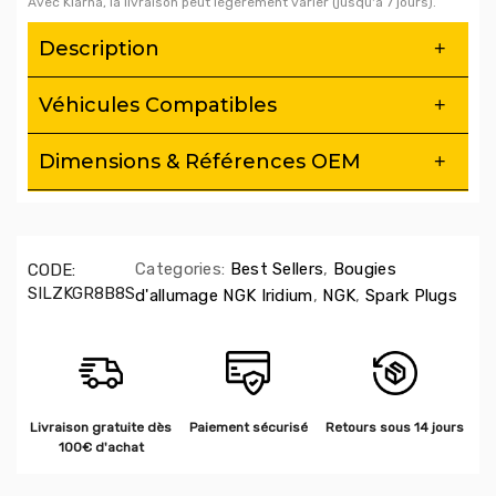
Avec Klarna, la livraison peut légèrement varier (jusqu'à 7 jours).
Description
Véhicules Compatibles
Dimensions & Références OEM
Categories:
Best Sellers
,
Bougies
CODE:
SILZKGR8B8S
d'allumage NGK Iridium
,
NGK
,
Spark Plugs
Livraison gratuite dès
Paiement sécurisé
Retours sous 14 jours
100€ d'achat