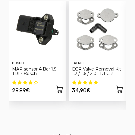
BOSCH
TAFMET
F
MAP sensor 4 Bar 1.9
EGR Valve Removal Kit
C
TDI - Bosch
1.2 / 1.6 / 2.0 TDI CR
E
h
S
29,99€
34,90€