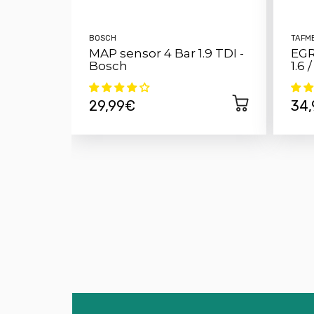
BOSCH
TAFM
MAP sensor 4 Bar 1.9 TDI -
EGR
Bosch
1.6 
29,99€
34