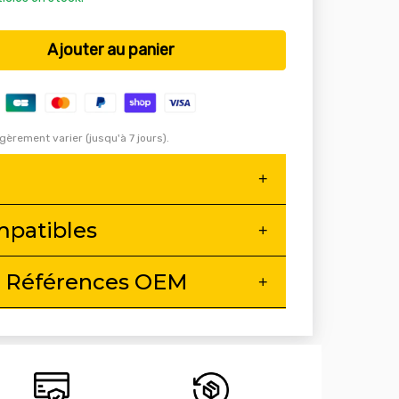
Ajouter au panier
égèrement varier (jusqu'à 7 jours).
mpatibles
 Références OEM