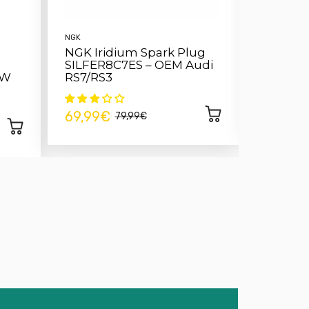
NGK
TAFMET
NGK Iridium Spark Plug
EGR Val
SILFER8C7ES – OEM Audi
2.7 TDI
VW
RS7/RS3
14,99€
69,99€
79,99€