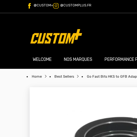
@CUSTOM+
@CUSTOMPLUS.FR
WELCOME
NOS MARQUES
PERFORMANCE 
Home
Best Sellers
Go Fast Bits HKS to GFB Adap