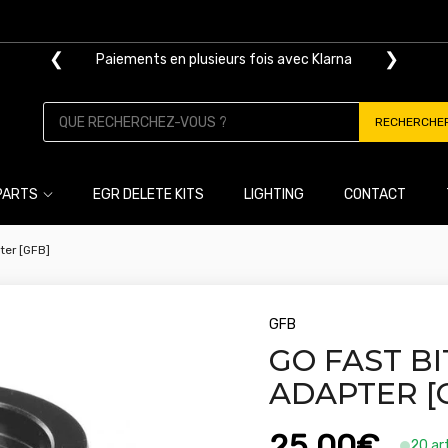
❮
❯
Paiements en plusieurs fois avec Klarna
Livraison gratuite dès 100€ d'achat
RECHERCHE
PARTS
EGR DELETE KITS
LIGHTING
CONTACT
ter [GFB]
GFB
GO FAST BI
ADAPTER [
25,00€
20 art