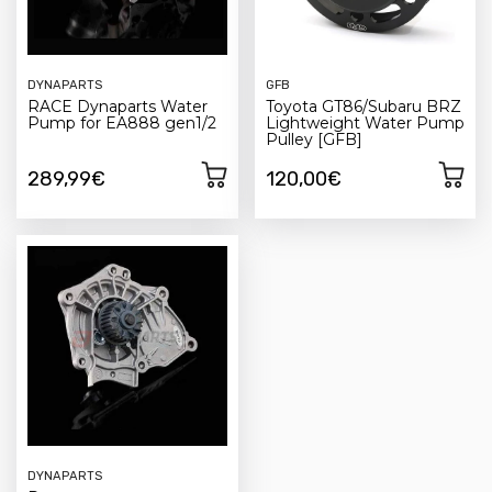
DYNAPARTS
GFB
RACE Dynaparts Water
Toyota GT86/Subaru BRZ
Pump for EA888 gen1/2
Lightweight Water Pump
Pulley [GFB]
289,99€
120,00€
DYNAPARTS