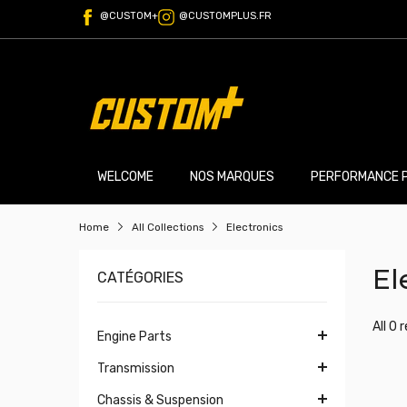
@CUSTOM+
@CUSTOMPLUS.FR
WELCOME
NOS MARQUES
PERFORMANCE 
Home
All Collections
Electronics
El
CATÉGORIES
All 0 
Engine Parts
Transmission
Chassis & Suspension