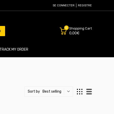
SE CONNECTER
REGISTRE
0
Shopping Cart
R
0,00€
TRACK MY ORDER
Best selling
Sort by