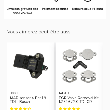
Livraison gratuite dès
Paiement sécurisé
Retours sous 14 jours
100€ d'achat
Vous aimerez peut-être aussi
BOSCH
TAFMET
F
MAP sensor 4 Bar 1.9
EGR Valve Removal Kit
C
TDI - Bosch
1.2 / 1.6 / 2.0 TDI CR
E
h
S