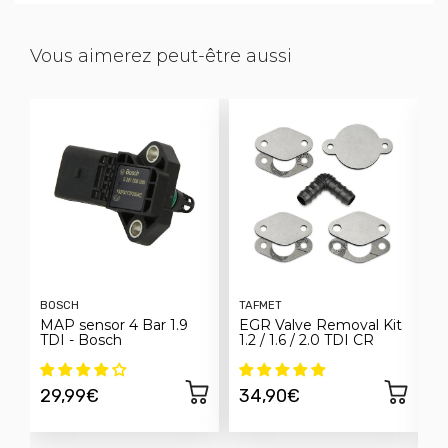
Vous aimerez peut-être aussi
BOSCH
TAFMET
F
MAP sensor 4 Bar 1.9
EGR Valve Removal Kit
C
TDI - Bosch
1.2 / 1.6 / 2.0 TDI CR
E
h
S
29,99€
34,90€