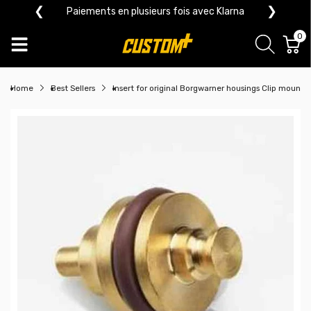
❮
❯
Paiements en plusieurs fois avec Klarna
0
Home
Best Sellers
Insert for original Borgwarner housings Clip mounti