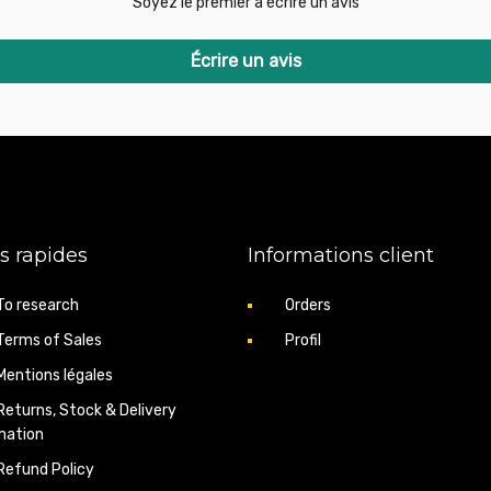
Soyez le premier à écrire un avis
Écrire un avis
s rapides
Informations client
To research
Orders
Terms of Sales
Profil
Mentions légales
Returns, Stock & Delivery
mation
Refund Policy