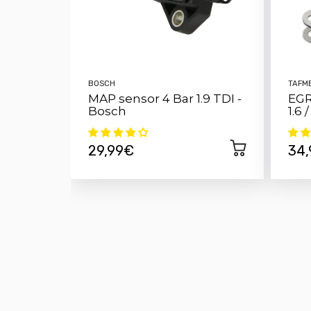
BOSCH
TAFM
MAP sensor 4 Bar 1.9 TDI -
EGR
Bosch
1.6 
29,99€
34