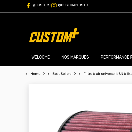
@CUSTOM+
@CUSTOMPLUS.FR
WELCOME
NOS MARQUES
PERFORMANCE 
Home
Best Sellers
Filtre à air universel K&N à f