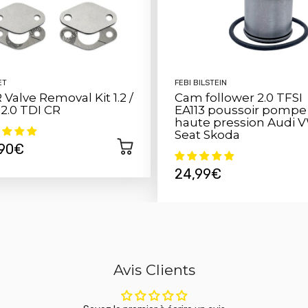
ET
FEBI BILSTEIN
 Valve Removal Kit 1.2 /
Cam follower 2.0 TFSI
/ 2.0 TDI CR
EA113 poussoir pompe
haute pression Audi 
Seat Skoda
,90€
24,99€
Avis Clients