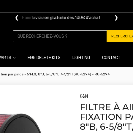
❮
❯
Livraison gratuite dès 100€ d'achat
RECHERCHE
PARTS
EGR DELETE KITS
LIGHTING
CONTACT
ixation par pince - 5"FLG, 8"B, 6-5/8"T, 7-1/2"H (RU-5294) - RU-5294
K&N
FILTRE À A
FIXATION P
8"B, 6-5/8"T