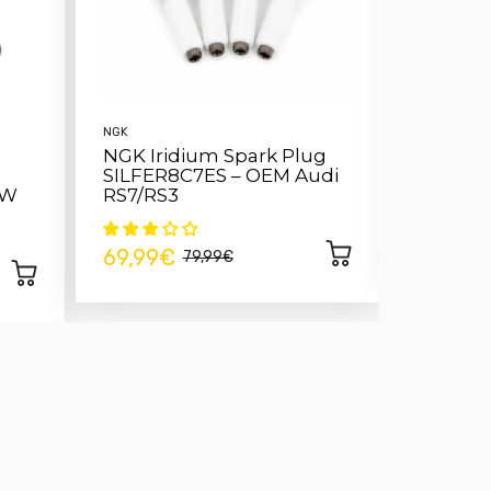
NGK
TAFMET
NGK Iridium Spark Plug
EGR Val
SILFER8C7ES – OEM Audi
2.7 TDI
VW
RS7/RS3
14,99€
69,99€
79,99€