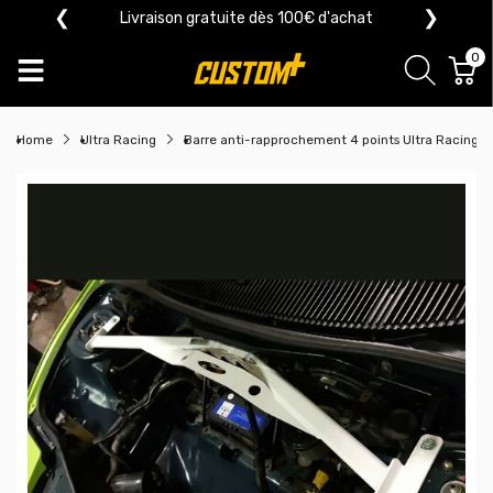
❮
❯
Livraison gratuite dès 100€ d'achat
0
Home
Ultra Racing
Barre anti-rapprochement 4 points Ultra Racin