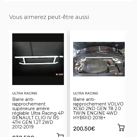
Vous aimerez peut-être aussi
ULTRA RACING
ULTRA RACING
U
Barre anti-
Barre anti-
B
rapprochement
rapprochement VOLVO
r
supérieure arrière
XC60 2ND GEN T8 2.0
s
réglable Ultra Racing 4P
TWIN ENGINE 4WD
R
RENAULT CLIO IV RS
HYBRID 2018+
C
4TH GEN 1.2T 2WD
(
2012-2019
2
200,50€