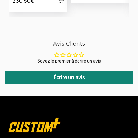
230,50€
2
Avis Clients
Soyez le premier à écrire un avis
Écrire un avis